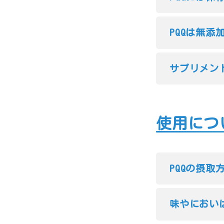
PQQは無添
サプリメン
使用につ
PQQの摂
味やにおい