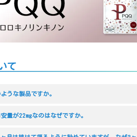
いて
のような製品ですか。
目安量が22mgなのはなぜですか。