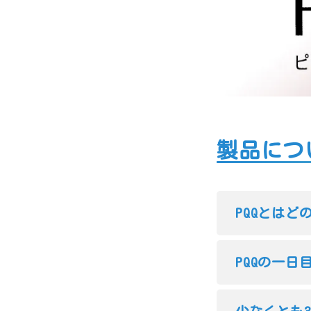
製品につ
PQQとはど
PQQの一日