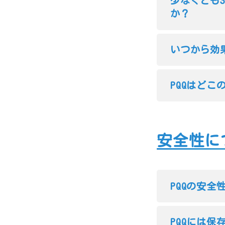
少なくとも
か？
いつから効
PQQはど
安全性に
PQQの安
PQQには