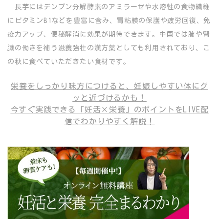
長芋にはデンプン分解酵素のアミラーゼや水溶性の食物繊維
にビタミンB1などを豊富に含み、胃粘膜の保護や疲労回復、免
疫力アップ、便秘解消に効果が期待できます。中国では肺や腎
臓の働きを補う滋養強壮の漢方薬としても利用されており、こ
の秋に食べていただきたい食材です。
栄養をしっかり味方につけると、妊娠しやすい体にグ
ッと近づけるかも！
今すぐ実践できる「妊活×栄養」のポイントをLIVE配
信でわかりやすく解説！