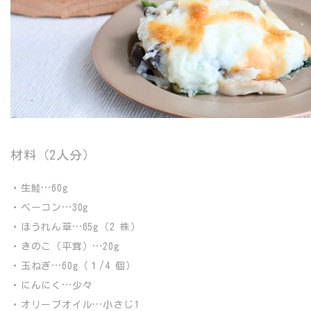
材料（2人分）
・生鮭…60g
・ベーコン…30g
・ほうれん草…65g（2 株）
・きのこ（平茸）…20g
・玉ねぎ…60g（１/4 個）
・にんにく…少々
・オリーブオイル…小さじ1