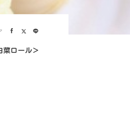
ア
白菜ロール＞