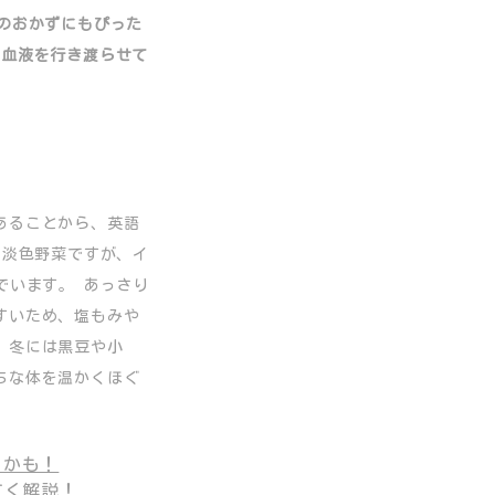
のおかずにもぴった
で血液を行き渡らせて
あることから、英語
科の淡色野菜ですが、イ
でいます。 あっさり
すいため、塩もみや
、冬には黒豆や小
ちな体を温かくほぐ
るかも！
すく解説！