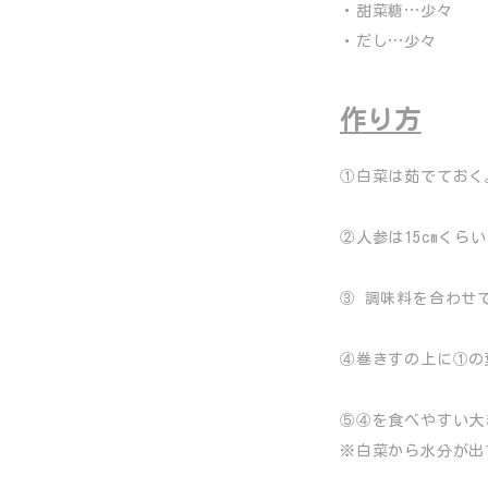
・甜菜糖…少々
・だし…少々
作り方
①白菜は茹でておく
②人参は15cmく
③ 調味料を合わせ
④巻きすの上に①の
⑤④を食べやすい大
※白菜から水分が出