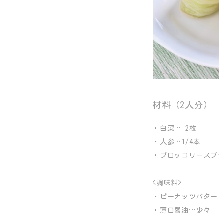
材料（2人分）
・白菜… 2枚
・人参…1/4本
・ブロッコリースプ
<調味料>
・ピーナッツバター
・薄口醤油…少々