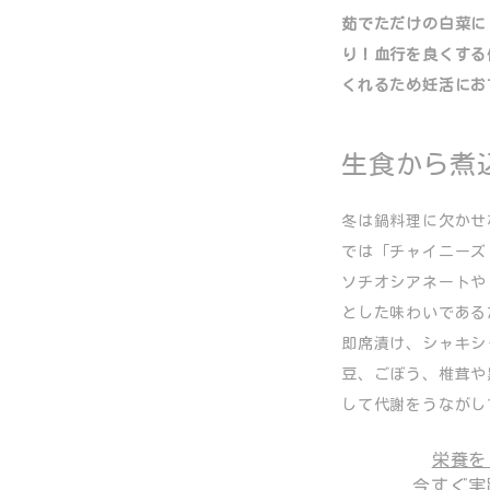
茹でただけの白菜に
り！血行を良くする
くれるため妊活にお
生食から煮
冬は鍋料理に欠かせ
では「チャイニーズ・
ソチオシアネートや
とした味わいである
即席漬け、シャキシ
豆、ごぼう、椎茸や
して代謝をうながし
栄養を
今すぐ実