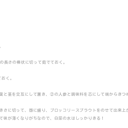
。
らいの長さの棒状に切って茹でておく。
ておく。
葉と茎を交互にして置き、②の人参と調味料を芯にして端からきつ
きさに切って、器に盛り、ブロッコリースプラウトをのせて出来上
て味が薄くなりがちなので、白菜の水はしっかりきる！