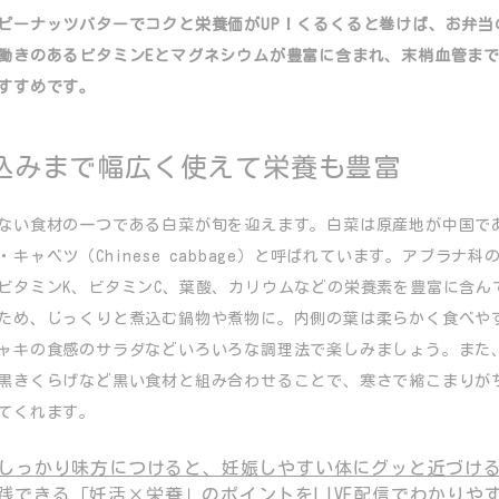
ピーナッツバターでコクと栄養価がUP！くるくると巻けば、お弁当
働きのあるビタミンEとマグネシウムが豊富に含まれ、末梢血管ま
すすめです。
込みまで幅広く使えて栄養も豊富
ない食材の一つである白菜が旬を迎えます。白菜は原産地が中国で
キャベツ（Chinese cabbage）と呼ばれています。アブラナ
ビタミンK、ビタミンC、葉酸、カリウムなどの栄養素を豊富に含ん
ため、じっくりと煮込む鍋物や煮物に。内側の葉は柔らかく食べや
ャキの食感のサラダなどいろいろな調理法で楽しみましょう。また
黒きくらげなど黒い食材と組み合わせることで、寒さで縮こまりが
てくれます。
しっかり味方につけると、妊娠しやすい体にグッと近づけ
践できる「妊活×栄養」のポイントをLIVE配信でわかりや