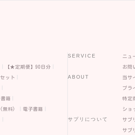
SERVICE
ニュ
分
【★定期便】90日分
お問
ABOUT
せセット
当サ
ら
プラ
子書籍
特定
(無料)
電子書籍
ショ
サプリについて
ア
サプ
サプ