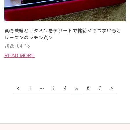
食物繊維とビタミンをデザートで補給＜さつまいもと
レーズンのレモン煮＞
2025.04.18
READ MORE
…
5
1
3
4
6
7