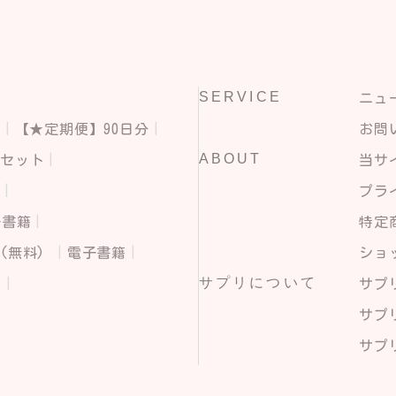
SERVICE
ニュ
分
【★定期便】90日分
お問
ABOUT
せセット
当サ
ら
プラ
子書籍
特定
(無料)
電子書籍
ショ
サプリについて
ア
サプ
サプ
サプリ